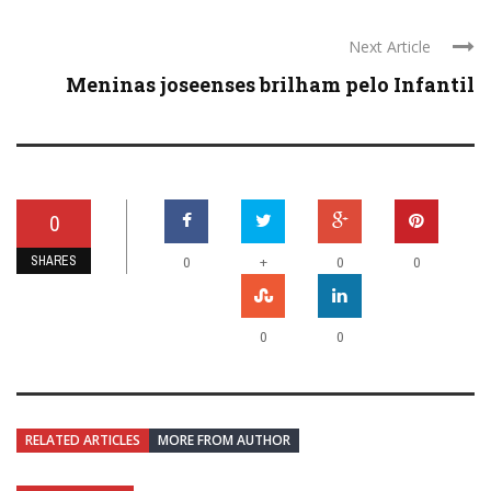
Next Article
Meninas joseenses brilham pelo Infantil
0
SHARES
+
0
0
0
0
0
RELATED ARTICLES
MORE FROM AUTHOR