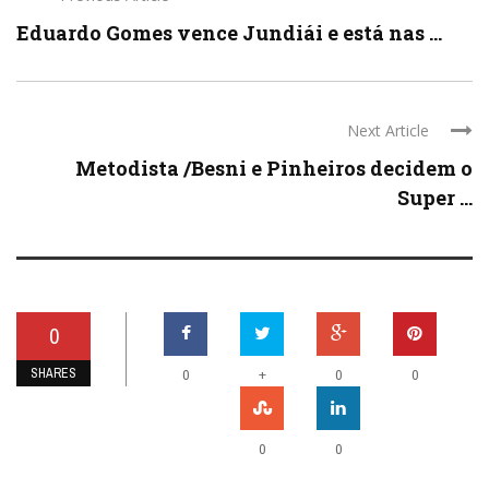
Eduardo Gomes vence Jundiái e está nas ...
Next Article
Metodista /Besni e Pinheiros decidem o
Super ...
0
SHARES
+
0
0
0
0
0