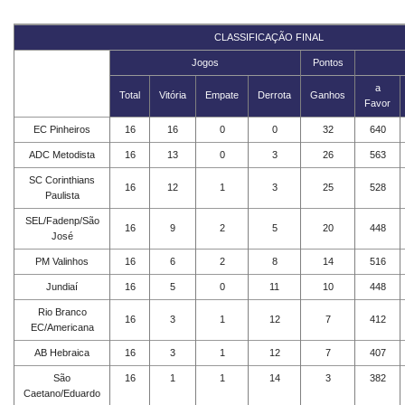
CLASSIFICAÇÃO FINAL
Jogos
Pontos
a
Total
Vitória
Empate
Derrota
Ganhos
Favor
EC Pinheiros
16
16
0
0
32
640
ADC Metodista
16
13
0
3
26
563
SC Corinthians
16
12
1
3
25
528
Paulista
SEL/Fadenp/São
16
9
2
5
20
448
José
PM Valinhos
16
6
2
8
14
516
Jundiaí
16
5
0
11
10
448
Rio Branco
16
3
1
12
7
412
EC/Americana
AB Hebraica
16
3
1
12
7
407
São
16
1
1
14
3
382
Caetano/Eduardo