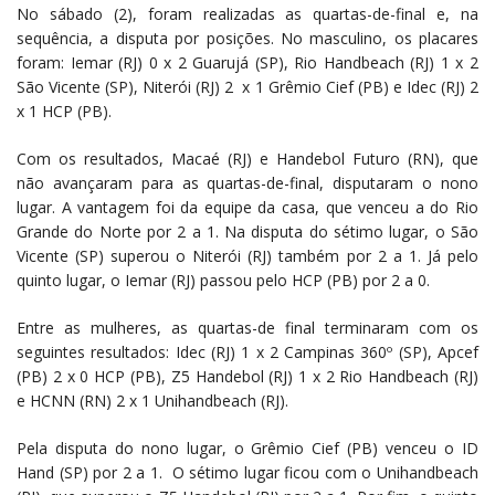
No sábado (2), foram realizadas as quartas-de-final e, na
sequência, a disputa por posições. No masculino, os placares
foram: Iemar (RJ) 0 x 2 Guarujá (SP), Rio Handbeach (RJ) 1 x 2
São Vicente (SP), Niterói (RJ) 2 x 1 Grêmio Cief (PB) e Idec (RJ) 2
x 1 HCP (PB).
Com os resultados, Macaé (RJ) e Handebol Futuro (RN), que
não avançaram para as quartas-de-final, disputaram o nono
lugar. A vantagem foi da equipe da casa, que venceu a do Rio
Grande do Norte por 2 a 1. Na disputa do sétimo lugar, o São
Vicente (SP) superou o Niterói (RJ) também por 2 a 1. Já pelo
quinto lugar, o Iemar (RJ) passou pelo HCP (PB) por 2 a 0.
Entre as mulheres, as quartas-de final terminaram com os
seguintes resultados: Idec (RJ) 1 x 2 Campinas 360º (SP), Apcef
(PB) 2 x 0 HCP (PB), Z5 Handebol (RJ) 1 x 2 Rio Handbeach (RJ)
e HCNN (RN) 2 x 1 Unihandbeach (RJ).
Pela disputa do nono lugar, o Grêmio Cief (PB) venceu o ID
Hand (SP) por 2 a 1. O sétimo lugar ficou com o Unihandbeach