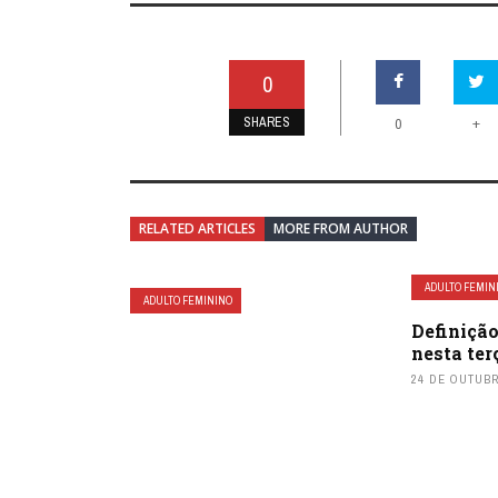
0
SHARES
+
0
RELATED ARTICLES
MORE FROM AUTHOR
ADULTO FEMIN
ADULTO FEMININO
Definição
nesta ter
24 DE OUTUBR