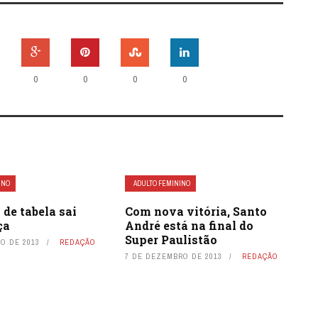
0
0
0
0
INO
ADULTO FEMININO
 de tabela sai
Com nova vitória, Santo
ça
André está na final do
Super Paulistão
O DE 2013
REDAÇÃO
7 DE DEZEMBRO DE 2013
REDAÇÃO