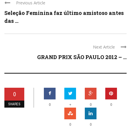
Previous Article
Seleção Feminina faz último amistoso antes
das ...
Next Article
GRAND PRIX SÃO PAULO 2012 – ...
0
SHARES
+
0
0
0
0
0