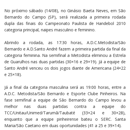
No próximo sábado (14/08), no Ginásio Baeta Neves, em São
Bernardo do Campo (SP), será realizada a primeira rodada
dupla das finais do Campeonato Paulista de Handebol 2010
categoria principal, naipes masculino e feminino.
Abrindo a rodada, as 17:30 horas, A.D.C.Metodista/São
Bernardo e A.D.Santo André fazem a primeira partida da final da
categoria feminina. Na semifinal a Metodista eliminou a Estrela
de Guarulhos nas duas partidas (30×16 e 29×19). Já a equipe de
Santo André venceu os dois jogos diante de Americana (24×22
e 25×18).
Já a final da categoria masculina será as 19:00 horas, entre a
A.D.C. Metodista/São Bernardo e Esporte Clube Pinheiros. Na
fase semifinal a equipe de São Bernardo do Campo levou a
melhor nas duas partidas contra a equipe do
TCC/Unitau/Unimed/Tarumã/Taubaté (33×24 e 30×28),
enquanto que a equipe pinheirense bateu o SERC. Santa
Maria/São Caetano em duas oportunidades (41 a 25 e 39×14).