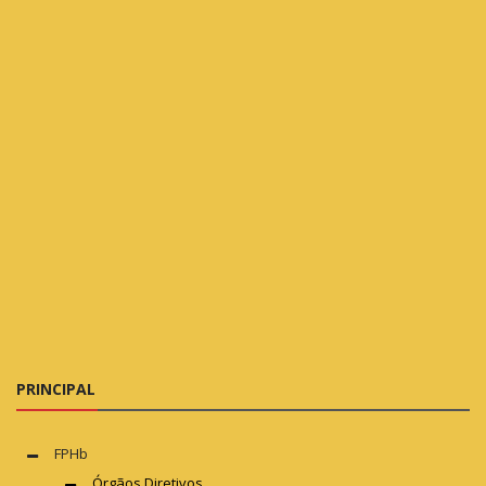
PRINCIPAL
FPHb
Órgãos Diretivos