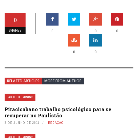
0
SHARES
+
0
0
0
0
0
RELATED ARTICLES
MORE FROM AUTHOR
ADULTO FEMININO
Piracicabano trabalho psicológico para se
recuperar no Paulistão
3 DE JUNHO DE 2011
REDAÇÃO
ADULTO FEMININO