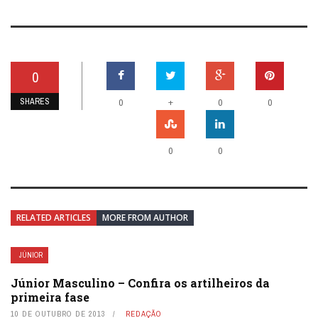
0
SHARES
+
0
0
0
0
0
RELATED ARTICLES
MORE FROM AUTHOR
JÚNIOR
Júnior Masculino – Confira os artilheiros da
primeira fase
10 DE OUTUBRO DE 2013
REDAÇÃO