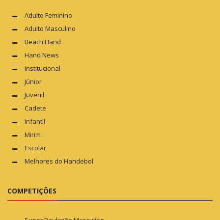
Adulto Feminino
Adulto Masculino
Beach Hand
Hand News
Institucional
Júnior
Juvenil
Cadete
Infantil
Mirim
Escolar
Melhores do Handebol
COMPETIÇÕES
Super Paulistão Masculino