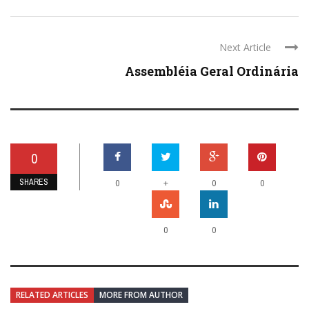
Next Article
Assembléia Geral Ordinária
0
SHARES
+
0
0
0
0
0
RELATED ARTICLES
MORE FROM AUTHOR