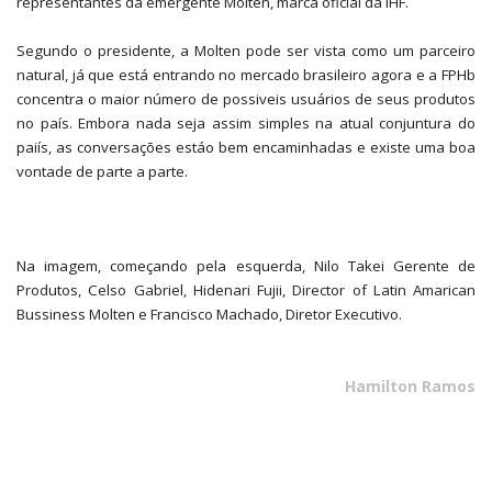
representantes da emergente Molten, marca oficial da IHF.
Segundo o presidente, a Molten pode ser vista como um parceiro
natural, já que está entrando no mercado brasileiro agora e a FPHb
concentra o maior número de possiveis usuários de seus produtos
no país. Embora nada seja assim simples na atual conjuntura do
paiís, as conversações estáo bem encaminhadas e existe uma boa
vontade de parte a parte.
Na imagem, começando pela esquerda, Nilo Takei Gerente de
Produtos, Celso Gabriel, Hidenari Fujii, Director of Latin Amarican
Bussiness Molten e Francisco Machado, Diretor Executivo.
Hamilton Ramos