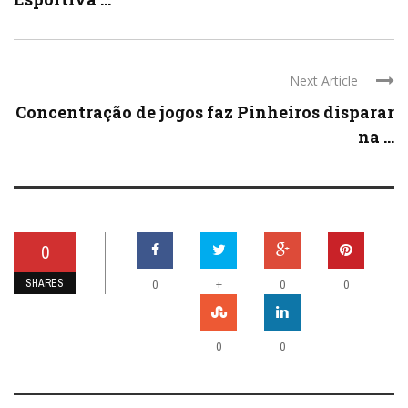
Next Article
Concentração de jogos faz Pinheiros disparar
na ...
0
SHARES
+
0
0
0
0
0