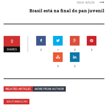
Next Article
Brasil está na final do pan juvenil
0
SHARES
+
0
0
0
0
0
RELATED ARTICLES
MORE FROM AUTHOR
ADULTO MASCULINO