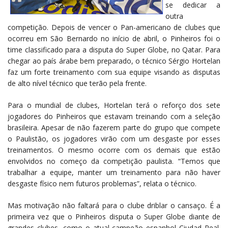
se dedicar a
outra
competição. Depois de vencer o Pan-americano de clubes que
ocorreu em São Bernardo no início de abril, o Pinheiros foi o
time classificado para a disputa do Super Globe, no Qatar. Para
chegar ao país árabe bem preparado, o técnico Sérgio Hortelan
faz um forte treinamento com sua equipe visando as disputas
de alto nível técnico que terão pela frente.
Para o mundial de clubes, Hortelan terá o reforço dos sete
jogadores do Pinheiros que estavam treinando com a seleção
brasileira. Apesar de não fazerem parte do grupo que compete
o Paulistão, os jogadores virão com um desgaste por esses
treinamentos. O mesmo ocorre com os demais que estão
envolvidos no começo da competição paulista. “Temos que
trabalhar a equipe, manter um treinamento para não haver
desgaste físico nem futuros problemas”, relata o técnico.
Mas motivação não faltará para o clube driblar o cansaço. É a
primeira vez que o Pinheiros disputa o Super Globe diante de
grandes clubes, como o atual campeão espanhol Ciudad Real.