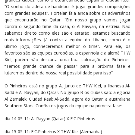
“O sonho do atleta de handebol é jogar grandes competições
com grandes equipes”. Hortelan fala ainda sobre os adversários
que encontrarão no Qatar: “Em nosso grupo vamos jogar
contra o segundo time da casa, o Al-Rayyan, na estréia. Não
sabemos direito como eles são e estarão, estamos buscando
mais informações. Já contra a equipe do Líbano, como é o
último jogo, conheceremos melhor o time”. Para ele, os
favoritos são as equipes européias, a espanhola e a alemã THW
Kiel, porém não descarta uma boa colocação do Pinheiros:
“Temos grande chance de passar para a próxima fase e
lutaremos dentro da nossa real possibilidade para isso”.
O Pinheiros está no grupo A, junto de THW Kiel, a libanesa Al-
Sadd e Al-Rayyan, do Qatar. No grupo B os clubes são: a egípcia
Al Zamalek; Ciudad Real; Al-Sadd, agora do Qatar; a australiana
Southern Stars. Confira os jogos da equipe na primeira fase:
dia 14-05-11: Al-Rayyan (Qatar) X E.C.Pinheiros
dia 15-05-11: E.C.Pinheiros X THW Kiel (Alemanha)