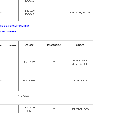
JOGO 55
PERDEDOR
5h
U
X
PERDEDOR JOGO 66
JOGO 65
AIS DOS CIRCUITO MIRIM
O MASCULINO
EQUIPE
RESULTADOS
EQUIPE
RIO
GRUPO
MARQUES DE
0h
U
PINHEIROS
X
MONTE ALEGRE
5h
U
METODISTA
X
GUARULHOS
INTERVALO
PERDEDOR
0h
U
X
PERDEDOR JOGO
JOGO