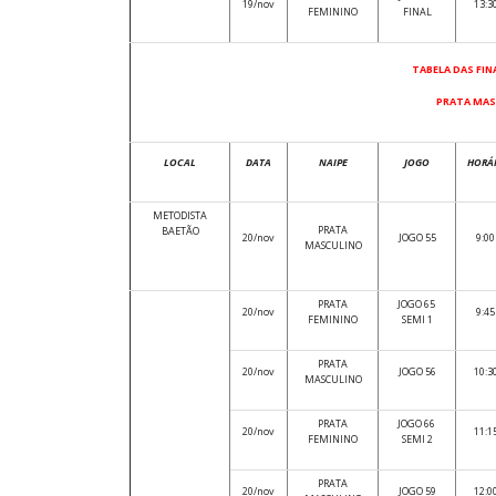
19/nov
13:3
FEMININO
FINAL
TABELA DAS FIN
PRATA MAS
LOCAL
DATA
NAIPE
JOGO
HORÁ
METODISTA
PRATA
BAETÃO
20/nov
JOGO 55
9:0
MASCULINO
PRATA
JOGO 65
20/nov
9:4
FEMININO
SEMI 1
PRATA
20/nov
JOGO 56
10:3
MASCULINO
PRATA
JOGO 66
20/nov
11:1
FEMININO
SEMI 2
PRATA
20/nov
JOGO 59
12:0