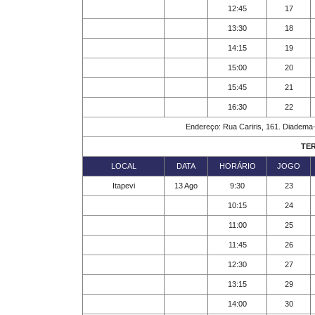
12:45
17
13:30
18
14:15
19
15:00
20
15:45
21
16:30
22
Endereço: Rua Cariris, 161. Diadema-
TE
LOCAL
DATA
HORÁRIO
JOGO
Itapevi
13 Ago
9:30
23
10:15
24
11:00
25
11:45
26
12:30
27
13:15
29
14:00
30