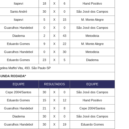
Itapevi
18
X
6
Hand Positivo
Santo André
30
X
0
São José dos Campos
Itapevi
5
X
15
M. Monte Alegre
Guarulhos Handebol
0
X
0
São José dos Campos
Diadema
2
X
43
Metodista
Eduardo Gomes
9
X
22
M. Monte Alegre
Guarulhos Handebol
0
X
30
Metodista
Eduardo Gomes
23
X
5
Diadema
elina Maffei Vita, 493. São Paulo-SP
GUNDA RODADA*
EQUIPE
RESULTADOS
EQUIPE
Cepe 2004/Santos
30
X
0
São José dos Campos
Eduardo Gomes
15
X
12
Hand Positivo
Guarulhos Handebol
21
X
8
Cepe 2004/Santos
Diadema
30
X
0
São José dos Campos
Guarulhos Handebol
30
X
19
Eduardo Gomes