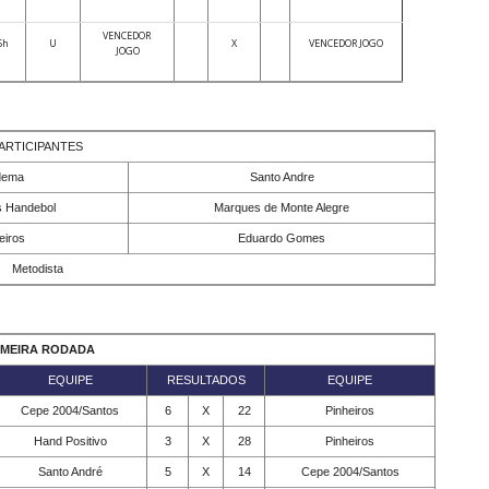
VENCEDOR
5h
U
X
VENCEDOR JOGO
JOGO
ARTICIPANTES
dema
Santo Andre
s Handebol
Marques de Monte Alegre
eiros
Eduardo Gomes
Metodista
IMEIRA RODADA
EQUIPE
RESULTADOS
EQUIPE
Cepe 2004/Santos
6
X
22
Pinheiros
Hand Positivo
3
X
28
Pinheiros
Santo André
5
X
14
Cepe 2004/Santos