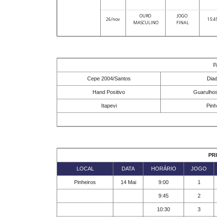
OURO
JOGO
26/nov
15:4
MASCULINO
FINAL
P
Cepe 2004/Santos
Dia
Hand Positivo
Guarulho
Itapevi
Pinh
PR
LOCAL
DATA
HORÁRIO
JOGO
Pinheiros
14 Mai
9:00
1
9:45
2
10:30
3