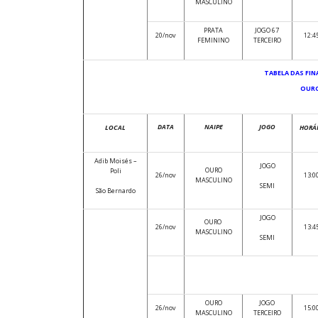
MASCULINO
PRATA
JOGO 67
20/nov
12:4
FEMININO
TERCEIRO
TABELA DAS FIN
OUR
DATA
NAIPE
JOGO
LOCAL
HORÁ
Adib Moisés –
JOGO
OURO
Poli
26/nov
13:0
MASCULINO
SEMI
São Bernardo
JOGO
OURO
26/nov
13:4
MASCULINO
SEMI
OURO
JOGO
26/nov
15:0
MASCULINO
TERCEIRO