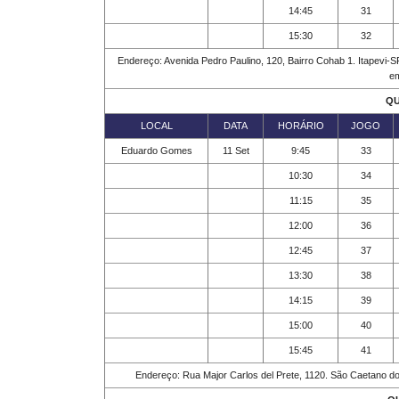
14:45
31
15:30
32
Endereço: Avenida Pedro Paulino, 120, Bairro Cohab 1. Itapevi-SP
em
QU
LOCAL
DATA
HORÁRIO
JOGO
Eduardo Gomes
11 Set
9:45
33
10:30
34
11:15
35
12:00
36
12:45
37
13:30
38
14:15
39
15:00
40
15:45
41
Endereço: Rua Major Carlos del Prete, 1120. São Caetano do 