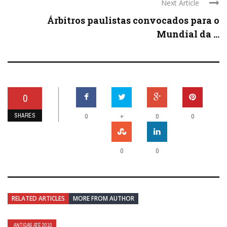
Next Article
Árbitros paulistas convocados para o
Mundial da ...
0
SHARES
+
0
0
0
0
0
RELATED ARTICLES
MORE FROM AUTHOR
ANTIGAS ATÉ 2010