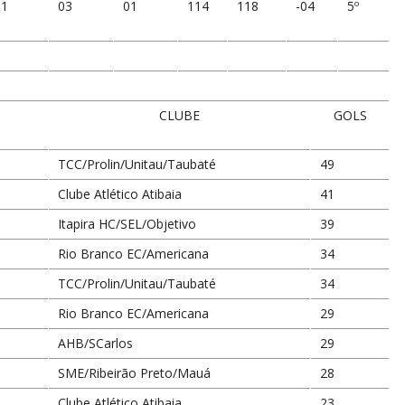
01
03
01
114
118
-04
5º
CLUBE
GOLS
TCC/Prolin/Unitau/Taubaté
49
Clube Atlético Atibaia
41
Itapira HC/SEL/Objetivo
39
Rio Branco EC/Americana
34
TCC/Prolin/Unitau/Taubaté
34
Rio Branco EC/Americana
29
AHB/SCarlos
29
SME/Ribeirão Preto/Mauá
28
Clube Atlético Atibaia
23