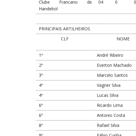
Clube Francano de
04
0
Handebol
PRINCIPAIS ARTILHEIROS
CLF
NOME
1º
André Ribeiro
2º
Everton Machado
3º
Marcelo Santos
4º
Vagner Silva
4º
Lucas Silva
6º
Ricardo Lima
6º
Antonio Costa
8º
Rafael Silva
9º
Fábio Cunha