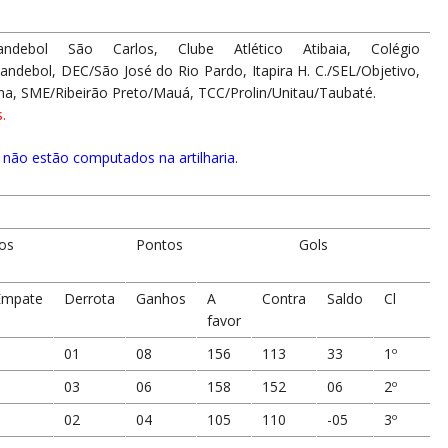
andebol São Carlos, Clube Atlético Atibaia, Colégio
ndebol, DEC/São José do Rio Pardo, Itapira H. C./SEL/Objetivo,
ana, SME/Ribeirão Preto/Mauá, TCC/Prolin/Unitau/Taubaté.
.
 não estão computados na artilharia.
os
Pontos
Gols
Empate
Derrota
Ganhos
A
Contra
Saldo
Cl
favor
0
01
08
156
113
33
1º
0
03
06
158
152
06
2º
0
02
04
105
110
-05
3º