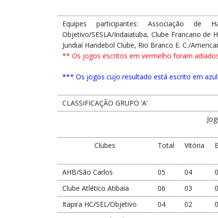
Equipes participantes: Associação de H
Objetivo/SESLA/Indaiatuba, Clube Francano de Ha
Jundiaí Handebol Clube, Rio Branco E. C./Americ
** Os jogos escritos em vermelho foram adiados
*** Os jogos cujo resultado está escrito em azul
CLASSIFICAÇÃO GRUPO ‘A’
Jog
Clubes
Total
Vitória
AHB/São Carlos
05
04
Clube Atlético Atibaia
06
03
Itapira HC/SEL/Objetivo
04
02