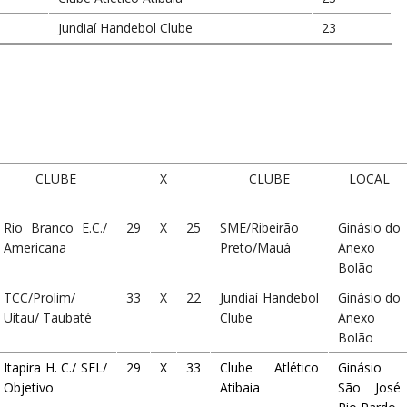
Jundiaí Handebol Clube
23
CLUBE
X
CLUBE
LOCAL
Rio Branco E.C./
29
X
25
SME/Ribeirão
Ginásio do
Americana
Preto/Mauá
Anexo
Bolão
TCC/Prolim/
33
X
22
Jundiaí Handebol
Ginásio do
Uitau/ Taubaté
Clube
Anexo
Bolão
Itapira H. C./ SEL/
29
X
33
Clube Atlético
Ginásio
Objetivo
Atibaia
São José