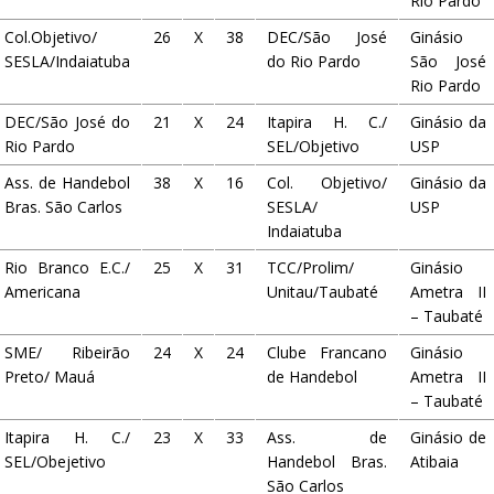
Rio Pardo
Col.Objetivo/
26
X
38
DEC/São José
Ginásio
SESLA/Indaiatuba
do Rio Pardo
São José
Rio Pardo
DEC/São José do
21
X
24
Itapira H. C./
Ginásio da
Rio Pardo
SEL/Objetivo
USP
Ass. de Handebol
38
X
16
Col. Objetivo/
Ginásio da
Bras. São Carlos
SESLA/
USP
Indaiatuba
Rio Branco E.C./
25
X
31
TCC/Prolim/
Ginásio
Americana
Unitau/Taubaté
Ametra II
– Taubaté
SME/ Ribeirão
24
X
24
Clube Francano
Ginásio
Preto/ Mauá
de Handebol
Ametra II
– Taubaté
Itapira H. C./
23
X
33
Ass. de
Ginásio de
SEL/Obejetivo
Handebol Bras.
Atibaia
São Carlos