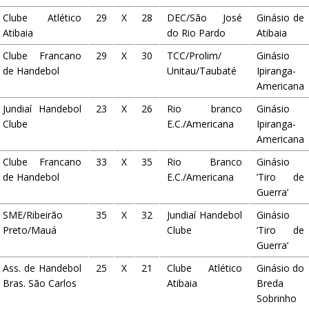
Clube Atlético
29
X
28
DEC/São José
Ginásio de
Atibaia
do Rio Pardo
Atibaia
Clube Francano
29
X
30
TCC/Prolim/
Ginásio
de Handebol
Unitau/Taubaté
Ipiranga-
Americana
Jundiaí Handebol
23
X
26
Rio branco
Ginásio
Clube
E.C./Americana
Ipiranga-
Americana
Clube Francano
33
X
35
Rio Branco
Ginásio
de Handebol
E.C./Americana
’Tiro de
Guerra’
SME/Ribeirão
35
X
32
Jundiaí Handebol
Ginásio
Preto/Mauá
Clube
’Tiro de
Guerra’
Ass. de Handebol
25
X
21
Clube Atlético
Ginásio do
Bras. São Carlos
Atibaia
Breda
Sobrinho