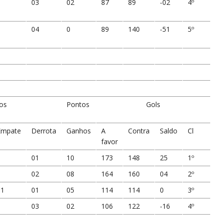
0
03
02
87
89
-02
4º
0
04
0
89
140
-51
5º
os
Pontos
Gols
Empate
Derrota
Ganhos
A
Contra
Saldo
Cl
favor
0
01
10
173
148
25
1º
0
02
08
164
160
04
2º
01
01
05
114
114
0
3º
0
03
02
106
122
-16
4º