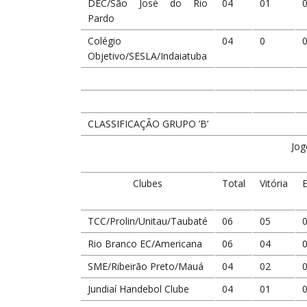
DEC/São José do Rio
04
01
Pardo
Colégio
04
0
Objetivo/SESLA/Indaiatuba
CLASSIFICAÇÃO GRUPO ’B’
Jog
Clubes
Total
Vitória
TCC/Prolin/Unitau/Taubaté
06
05
Rio Branco EC/Americana
06
04
SME/Ribeirão Preto/Mauá
04
02
Jundiaí Handebol Clube
04
01