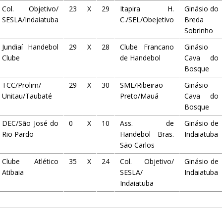
Col. Objetivo/
23
X
29
Itapira H.
Ginásio do
SESLA/Indaiatuba
C./SEL/Obejetivo
Breda
Sobrinho
Jundiaí Handebol
29
X
28
Clube Francano
Ginásio
Clube
de Handebol
Cava do
Bosque
TCC/Prolim/
29
X
30
SME/Ribeirão
Ginásio
Unitau/Taubaté
Preto/Mauá
Cava do
Bosque
DEC/São José do
0
X
10
Ass. de
Ginásio de
Rio Pardo
Handebol Bras.
Indaiatuba
São Carlos
Clube Atlético
35
X
24
Col. Objetivo/
Ginásio de
Atibaia
SESLA/
Indaiatuba
Indaiatuba