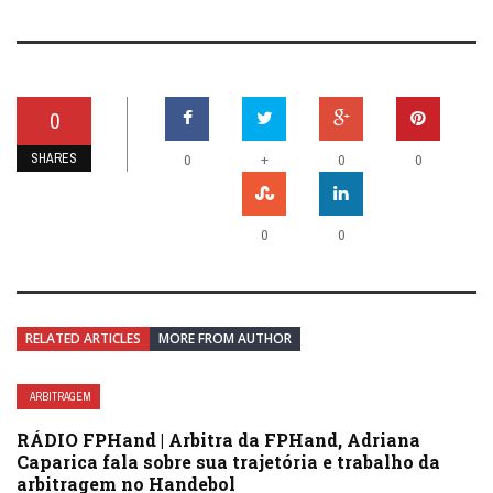
0
SHARES
+
0
0
0
0
0
RELATED ARTICLES
MORE FROM AUTHOR
ARBITRAGEM
RÁDIO FPHand | Arbitra da FPHand, Adriana
Caparica fala sobre sua trajetória e trabalho da
arbitragem no Handebol