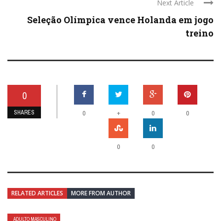
Next Article
Seleção Olímpica vence Holanda em jogo
treino
0
SHARES
+
0
0
0
0
0
RELATED ARTICLES
MORE FROM AUTHOR
ADULTO MASCULINO